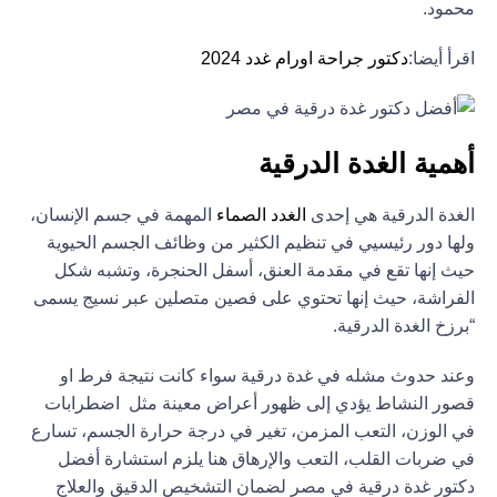
محمود.
اقرأ أيضا:
دكتور جراحة اورام غدد 2024
أهمية الغدة الدرقية
الغدة الدرقية هي إحدى
الغدد الصماء
المهمة في جسم الإنسان،
ولها دور رئيسيي في تنظيم الكثير من وظائف الجسم الحيوية
حيث إنها تقع في مقدمة العنق، أسفل الحنجرة، وتشبه شكل
الفراشة، حيث إنها تحتوي على فصين متصلين عبر نسيج يسمى
“برزخ الغدة الدرقية.
وعند حدوث مشله في غدة درقية سواء كانت نتيجة فرط او
قصور النشاط يؤدي إلى ظهور أعراض معينة مثل اضطرابات
في الوزن، التعب المزمن، تغير في درجة حرارة الجسم، تسارع
في ضربات القلب، التعب والإرهاق هنا يلزم استشارة أفضل
دكتور غدة درقية في مصر لضمان التشخيص الدقيق والعلاج