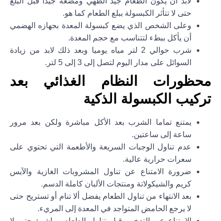
لابد أن يكون الطعام جيد الطهي ومضغه جيدا قبل البلع
حتى لا تتأثر الكبسولة ببلع الطعام كما هو.
وعلى الشخص الذي يضع كبسولة المعدة بجهازه الهضمي
أن يأكل ببطء لتتناسب مع حجم المعدة.
شرب حوالي 2 لتر مياه يوميا وبعد ذلك لابد من زيادة
السوائل على مدار اليوم لتصل إلى 3 إلى 5 لتر.
محظورات النظام الغذائي بعد
تركيب الكبسولة الذكية
يمتنع تماما الشرب بعد الأكل مباشرة ولكن بعد مرور
ساعة إلى ساعتين.
عدم تناول الوجبات السريعة والأطعمة التي تحتوي على
سعرات حرارية عالية.
ضرورة الامتناع عن تناول المشروبات الغازية والآيس
كريم والشيكولاتة ومنتجات الألبان كاملة الدسم.
بعد الانتهاء من تناول الطعام يفضل ألا تنام أو تستريح حتى
لا يرجع الحامض المتواجد في المعدة إلى المريء.
الامتناع عن التدخين قبل تناول الطعام مباشرة حتى لا